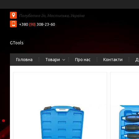
Полуботка 2а, Мостиська, Україна
+380
(98)
308-23-60
GTools
Головна
Товари
Про нас
Контакти
Д