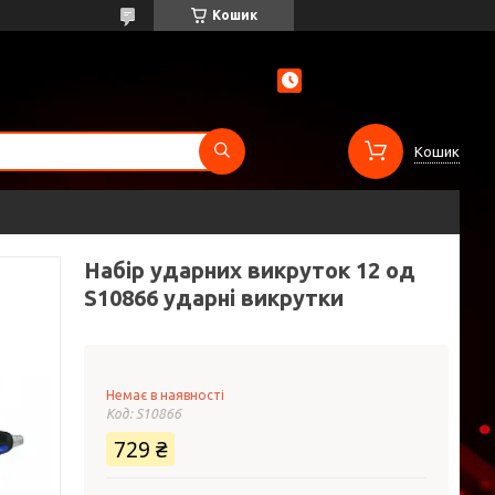
Кошик
Кошик
Набір ударних викруток 12 од
S10866 ударні викрутки
Немає в наявності
Код:
S10866
729 ₴