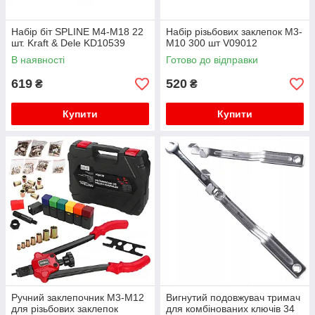
Набір біт SPLINE М4-М18 22
Набір різьбових заклепок М3-
шт. Kraft & Dele KD10539
М10 300 шт V09012
В наявності
Готово до відправки
619
520
₴
₴
Купити
Купити
Ручний заклепочник M3-M12
Вигнутий подовжувач тримач
для різьбових заклепок
для комбінованих ключів 34