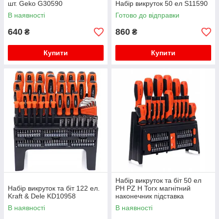
шт. Geko G30590
Набір викруток 50 ел S11590
В наявності
Готово до відправки
640
860
₴
₴
Купити
Купити
Набір викруток та біт 50 ел
Набір викруток та біт 122 ел.
PH PZ H Torx магнітний
Kraft & Dele KD10958
наконечник підставка
Kraft&Dele KD10950
В наявності
В наявності