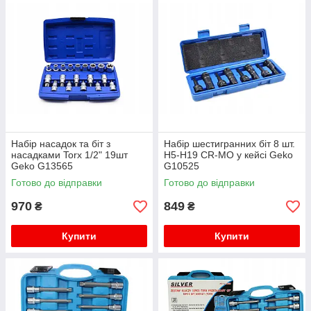
Набір насадок та біт з
Набір шестигранних біт 8 шт.
насадками Torx 1/2" 19шт
H5-H19 CR-МО у кейсі Geko
Geko G13565
G10525
Готово до відправки
Готово до відправки
970
849
₴
₴
Купити
Купити