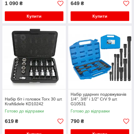
1 090
649
₴
₴
Купити
Купити
Набір ударних подовжувачів
Набір біт і головок Torx 30 шт.
1/4", 3/8" і 1/2" CrV 9 шт.
Kraft&dele KD10242
G10531
Готово до відправки
Готово до відправки
619
790
₴
₴