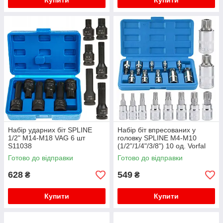
Купити
Купити
Набір ударних біт SPLINE
Набір біт впресованих у
1/2" M14-M18 VAG 6 шт
головку SPLINE М4-М10
S11038
(1/2"/1/4"/3/8") 10 од. Vorfal
V08055
Готово до відправки
Готово до відправки
628
549
₴
₴
Купити
Купити