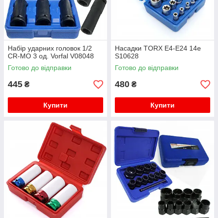
Набір ударних головок 1/2
Насадки TORX E4-E24 14e
CR-MO 3 од. Vorfal V08048
S10628
Готово до відправки
Готово до відправки
445
480
₴
₴
Купити
Купити