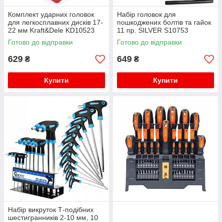
Комплект ударних головок
Набір головок для
для легкосплавних дисків 17-
пошкоджених болтів та гайок
22 мм Kraft&Dele KD10523
11 пр. SILVER S10753
Готово до відправки
Готово до відправки
629
649
₴
₴
Купити
Купити
Набір викруток Т-подібних
шестигранників 2-10 мм, 10