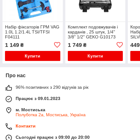
Набір фіксаторів ГРМ VAG
Комплект подовжувачів і
Коро
1.0L 1.2/1.4L TSI/TFSI
карданів , 25 штук, 1/4"
Набі
F04111
3/8" 1/2" GEKO G10173
SILV
1 149
1 749
449
₴
₴
Купити
Купити
Про нас
96% позитивних з 290 відгуків за рік
Працює з 09.01.2023
м. Мостиська
Полуботка 2а, Мостиська, Україна
Контакти
Сьогодні працює з 09:00 до 20:00