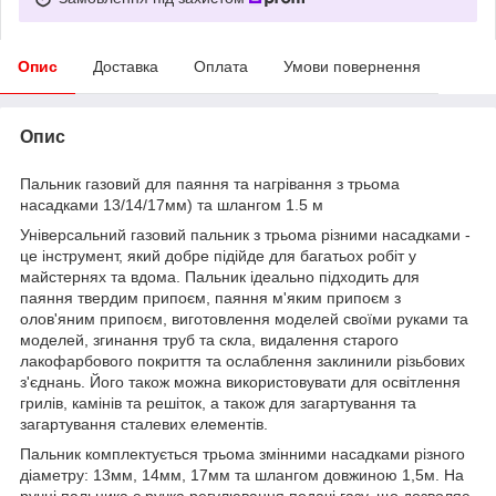
Опис
Доставка
Оплата
Умови повернення
Опис
Пальник газовий для паяння та нагрівання з трьома
насадками 13/14/17мм) та шлангом 1.5 м
Універсальний газовий пальник з трьома різними насадками -
це інструмент, який добре підійде для багатьох робіт у
майстернях та вдома. Пальник ідеально підходить для
паяння твердим припоєм, паяння м'яким припоєм з
олов'яним припоєм, виготовлення моделей своїми руками та
моделей, згинання труб та скла, видалення старого
лакофарбового покриття та ослаблення заклинили різьбових
з'єднань. Його також можна використовувати для освітлення
грилів, камінів та решіток, а також для загартування та
загартування сталевих елементів.
Пальник комплектується трьома змінними насадками різного
діаметру: 13мм, 14мм, 17мм та шлангом довжиною 1,5м. На
ручці пальника є ручка регулювання подачі газу, що дозволяє