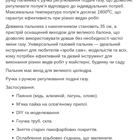
регулювати полум'я відповідно до індивідуальних потреб.
Максимальна температура полум'я досягає 1800⁰С, що
гарантує ефективність при різних видах робіт.
Довжина пальника з наконечником становить 35 см, а
пристрій оснащений виходом для великого балона, що
дозволяє використовувати довше без необхідності частої
зміни газу. Універсальний газовий пальник — ідеальний
інструмент для любителів «зроби сам», модельістів та всіх,
кому потрібен ефективний та дієвий інструмент для
виконання різних видів робіт у майстерні, будинку чи саду.
Пальник має вихід для великого циліндра.
Ручка з ручкою регулювання подачі газу.
Застосування:
Паяння (мідь, алюміній, латунь, олово).
М'яка пайка на олов'яному припої.
DIY та моделювання.
Гнучка труб, скла.
Зняття старих лакофарбових покриттів.
Ослаблення різьбових з'єднань, що заклинили.