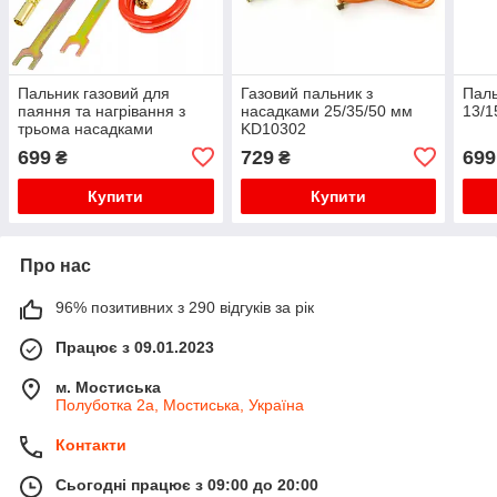
Пальник газовий для
Газовий пальник з
Паль
паяння та нагрівання з
насадками 25/35/50 мм
13/1
трьома насадками
KD10302
13/14/17мм) та шлангом
699
729
699
₴
₴
1.5 м KD10303 Пальник
газовий з насадкам
Купити
Купити
Про нас
96% позитивних з 290 відгуків за рік
Працює з 09.01.2023
м. Мостиська
Полуботка 2а, Мостиська, Україна
Контакти
Сьогодні працює з 09:00 до 20:00