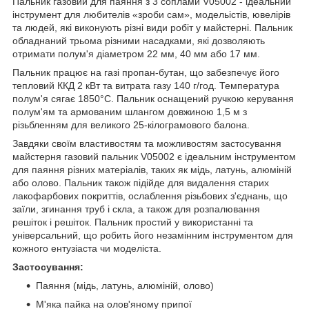
Пальник газовий для паяння з 3 соплами V05002 - ідеальний
інструмент для любителів «зроби сам», модельістів, ювелірів
та людей, які виконують різні види робіт у майстерні. Пальник
обладнаний трьома різними насадками, які дозволяють
отримати полум'я діаметром 22 мм, 40 мм або 17 мм.
Пальник працює на газі пропан-бутан, що забезпечує його
тепловий ККД 2 кВт та витрата газу 140 г/год. Температура
полум'я сягає 1850°С. Пальник оснащений ручкою керування
полум'ям та армованим шлангом довжиною 1,5 м з
різьбленням для великого 25-кілограмового балона.
Завдяки своїм властивостям та можливостям застосування
майстерня газовий пальник V05002 є ідеальним інструментом
для паяння різних матеріалів, таких як мідь, латунь, алюміній
або олово. Пальник також підійде для видалення старих
лакофарбових покриттів, ослаблення різьбових з'єднань, що
заїли, згинання труб і скла, а також для розпалювання
решіток і решіток. Пальник простий у використанні та
універсальний, що робить його незамінним інструментом для
кожного ентузіаста чи моделіста.
Застосування:
Паяння (мідь, латунь, алюміній, олово)
М'яка пайка на олов'яному припої