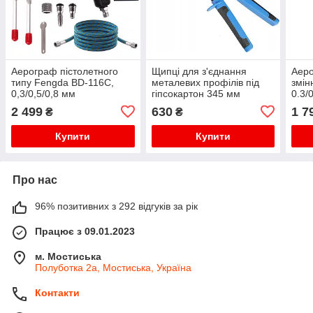
Аерограф пістолетного
Щипці для з'єднання
Аеро
типу Fengda BD-116C,
металевих профілів під
змін
0,3/0,5/0,8 мм
гіпсокартон 345 мм
0.3/
діаметр до 0,8 мм Vorfal
2 499
630
1 7
₴
₴
V07216
Купити
Купити
Про нас
96% позитивних з 292 відгуків за рік
Працює з 09.01.2023
м. Мостиська
Полуботка 2а, Мостиська, Україна
Контакти