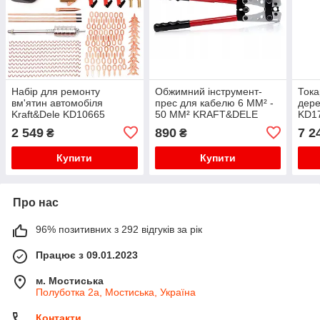
Набір для ремонту
Обжимний інструмент-
Тока
вм'ятин автомобіля
прес для кабелю 6 ММ² -
дере
Kraft&Dele KD10665
50 ММ² KRAFT&DELE
KD1
KD10257
2 549
890
7 2
₴
₴
Купити
Купити
Про нас
96% позитивних з 292 відгуків за рік
Працює з 09.01.2023
м. Мостиська
Полуботка 2а, Мостиська, Україна
Контакти