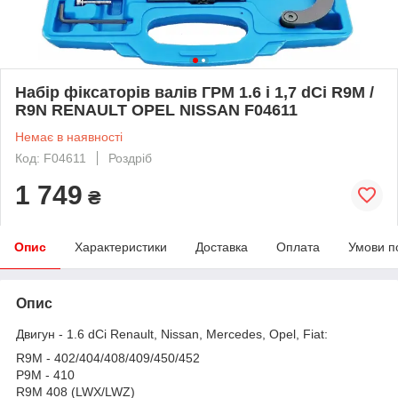
Набір фіксаторів валів ГРМ 1.6 i 1,7 dCi R9M /
R9N RENAULT OPEL NISSAN F04611
Немає в наявності
Код: F04611
Роздріб
1 749
₴
Опис
Характеристики
Доставка
Оплата
Умови п
Опис
Двигун - 1.6 dCi Renault, Nissan, Mercedes, Opel, Fiat:
R9M - 402/404/408/409/450/452
Р9М - 410
R9M 408 (LWX/LWZ)