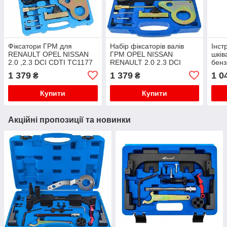
Фіксатори ГРМ для
Набір фіксаторів валів
Інст
RENAULT OPEL NISSAN
ГРМ OPEL NISSAN
шків
2.0 ,2.3 DCI CDTI TC1177
RENAULT 2.0 2.3 DCI
бенз
Фіксатор валу RENAULT
CDTI. G02869
Rena
1 379
1 379
1 0
₴
₴
2.0, 2.3 DCI
1.2 
Купити
Купити
Акційні пропозиції та новинки