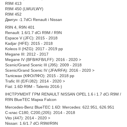
R9M 413
R9M 450 (LWU/LWY)
R9M 452
Двигун -1.7dCi Renault і Nissan
R9N 4, R9N 401
Renault: 1.6/1.7 dCi R9M / R9N
Espace V (JFC): 2015 - 2018
Kadjar (HFE): 2015 - 2018
Koleos II (HZG): 2017 - 2019 рр
Megane III: 2012 - 2017
Megane IV (BFB/KFB/LFF): 2016 - 2020 >
Scenic/Grand Scenic III (J95): 2009 - 2018
Scenic/Grand Scenic IV (JFA/RFA): 2016 - 2020 >
Талісман (КФО/ЛФО): 2015 - 2018 рр
Trafic III (E/F/J82): 2014 - 2020 >
Fiat: 1.6D R9M - Talento 2016-)
ІНСТРУМЕНТ ГРМ RENAULT NISSAN OPEL 1.6 і 1.7 dCi R9M /
R9N BlueTEC Марка Falcon
Mercedes-Benz BlueTEC 1.6D: Mercedes: 622.951, 626.951
C-клас C180, C200,(205): 2014 - 2018
Vito (447): 2014 - 2020 >
Nissan: 1.6/1.7 dCi R9M/R9N