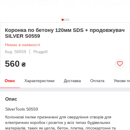
Коронка по бетону 120мм SDS + продовжувач
SILVER S0559
Немає в наявності
Код: S0559
Роздріб
560
₴
Опис
Характеристики
Доставка
Оплата
Умови п
Опис
SilverTools S0559
Колонкові пилки призначені для свердління отворів для
електричних коробок і розеток у всіх типах будівельних
матеріалів, таких як цегла, бетон, плитка, гіпсокартонні та