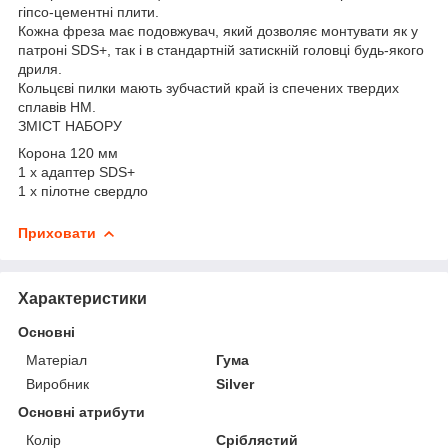
гіпсо-цементні плити.
Кожна фреза має подовжувач, який дозволяє монтувати як у
патроні SDS+, так і в стандартній затискній головці будь-якого
дриля.
Кольцєві пилки мають зубчастий край із спечених твердих
сплавів HM.
ЗМІСТ НАБОРУ
Корона 120 мм
1 x адаптер SDS+
1 x пілотне свердло
Приховати
Характеристики
Основні
Матеріал
Гума
Виробник
Silver
Основні атрибути
Колір
Сріблястий