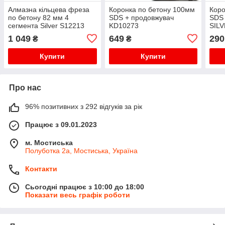
Алмазна кільцева фреза
Коронка по бетону 100мм
Коро
по бетону 82 мм 4
SDS + продовжувач
SDS 
сегмента Silver S12213
KD10273
SIL
1 049
649
290
₴
₴
Купити
Купити
Про нас
96% позитивних з 292 відгуків за рік
Працює з 09.01.2023
м. Мостиська
Полуботка 2а, Мостиська, Україна
Контакти
Сьогодні працює з 10:00 до 18:00
Показати весь графік роботи