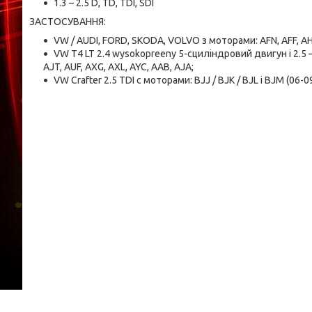
1.3 – 2.5 D, TD, TDI, SDI
ЗАСТОСУВАННЯ:
VW / AUDI, FORD, SKODA, VOLVO з моторами: AFN, AFF, A
VW T4 LT 2.4 wysokopreeny 5-cциліндровий двигун i 2.5 
AJT, AUF, AXG, AXL, AYC, AAB, AJA;
VW Crafter 2.5 TDI с моторами: BJJ / BJK / BJL i BJM (06-0