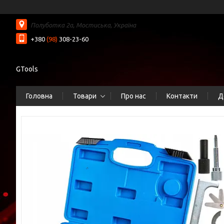
Полуботка 2а, Мостиська, Україна
+380
(98)
308-23-60
GTools
Головна
Товари
Про нас
Контакти
Д