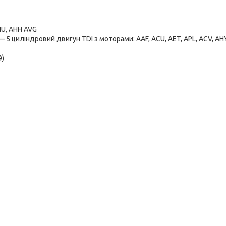
HU, AHH AVG
— 5 циліндровий двигун TDI з моторами: AAF, ACU, AET, APL, ACV, AH
9)