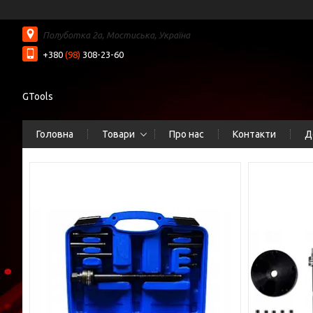
Полуботка 2а, Мостиська, Україна
+380
(98)
308-23-60
GTools
Головна
Товари
Про нас
Контакти
Д