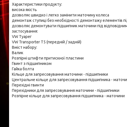
Характеристики продукту:
висока якість
дозволяє швидко і легко замінити маточину колеса
демонтаж ступиці без необхідності демонтажу елементів пі
дозволяє демонтувати підшипник маточини під відповідни
застосування:
VW Туарег
VW Transporter T5 (передній / задній)
Вміст набору:
Валик
Розпірні штифти притискної пластини
Гвинт з підшипником
Гайка болта
Кільце для запресовування маточини - підшипники
Центральне кільце для запресовування підшипника - маточ
Перехідні гвинти
Перехідники для запресовування маточини - підшипники
Розпірне кільце для запресовування підшипника - маточини