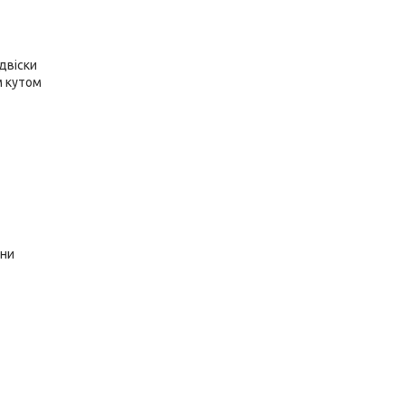
двіски
м кутом
ини