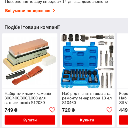
Повернення товару впродовж 14 днів за домовленістю
Всі умови повернення
Подібні товари компанії
Набір точильних каменів
Набір для зняття шківів та
Коро
300/400/800/1000 для
ремонту генератора 13 ел
Набі
заточки ножів S12080
S10460
SILV
749
729
449
₴
₴
Купити
Купити