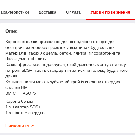
арактеристики
Доставка
Оплата
Умови повернення
Опис
Коронкові пилки призначені для свердління отворів для
електричних коробок і розеток у всіх типах будівельних
матеріалів, таких як цегла, бетон, плитка, гіпсокартонні та
гіпсо-цементні плити.
Кожна фреза має подовжувач, який дозволяє монтувати як у
патроні SDS+, так і в стандартній затискній головці будь-якого
дриля.
Кольцєві пилки мають зубчастий край із спечених твердих
сплавів HM.
ЗМІСТ НАБОРУ
Корона 65 мм
1 x адаптер SDS+
1 x пілотне свердло
Приховати