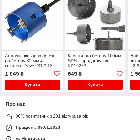
Алмазна кільцева фреза
Коронка по бетону 100мм
Набі
по бетону 82 мм 4
SDS + продовжувач
тита
сегмента Silver S12213
KD10273
22-6
мета
1 049
649
1 5
₴
₴
Купити
Купити
Про нас
96% позитивних з 291 відгука за рік
Працює з 09.01.2023
м. Мостиська