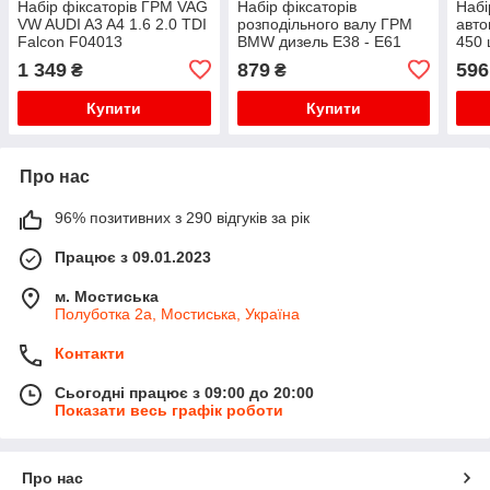
Набір фіксаторів ГРМ VAG
Набір фіксаторів
Набі
VW AUDI A3 A4 1.6 2.0 TDI
розподільного валу ГРМ
авто
Falcon F04013
BMW дизель E38 - E61
450 
M47 M57 Falcon F04053
1 349
879
596
₴
₴
Купити
Купити
Про нас
96% позитивних з 290 відгуків за рік
Працює з 09.01.2023
м. Мостиська
Полуботка 2а, Мостиська, Україна
Контакти
Сьогодні працює з 09:00 до 20:00
Показати весь графік роботи
Про нас