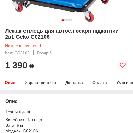
Лежак-стілець для автослюсаря підкатний
2в1 Geko G02106
Немає в наявності
Код: G02106
Роздріб
1 390
₴
Опис
Характеристики
Доставка
Оплата
Умови п
Опис
Технічні дані:
Виробник: Польща
Вага: 6 кг
Модель: G02106