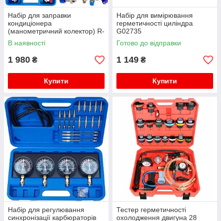
Набір для заправки
Набір для вимірювання
кондиціонера
герметичності циліндра
(манометричний колектор) R-
G02735
134a F06161
В наявності
Готово до відправки
1 980
1 149
₴
₴
Купити
Купити
Набір для регулювання
Тестер герметичності
синхронізації карбюраторів
охолодження двигуна 28