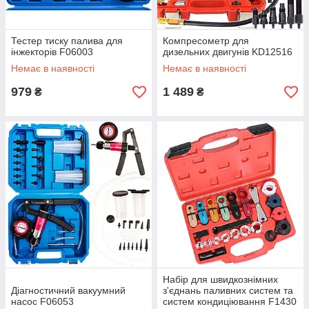
Тестер тиску палива для
Компресометр для
інжекторів F06003
дизельних двигунів KD12516
Немає в наявності
Немає в наявності
979
1 489
₴
₴
Набір для швидкознімних
Діагностичний вакуумний
з'єднань паливних систем та
насос F06053
систем кондиціювання F1430